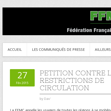
ACCUEIL
LES COMMUNIQUÉS DE PRESSE
AILLEURS
PETITION CONTRE 
27
RESTRICTIONS DE
Fév 2015
CIRCULATION
by
Dav'
La FFMC appelle les usagers de toutes les régions à se mobilis